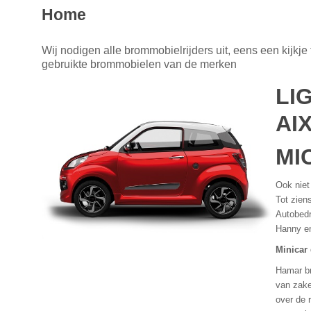
Home
Wij nodigen alle brommobielrijders uit, eens een kijk
gebruikte brommobielen van de merken
LI
AI
MI
Ook niet
Tot zien
Autobedr
Hanny en
Minicar 
Hamar b
van zake
over de r