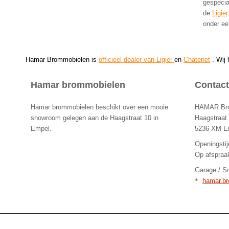
gespecia
de
Ligier
onder ee
Hamar Brommobielen is
officieel dealer van Ligier
en
Chatenet
. Wij
Hamar brommobielen
Contact
Hamar brommobielen beschikt over een mooie
HAMAR Brom
showroom gelegen aan de Haagstraat 10 in
Haagstraat
Empel.
5236 XM E
Openingstij
Op afspraa
Garage / S
*