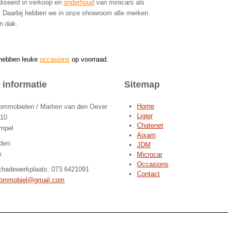
liseerd in verkoop en
onderhoud
van minicars als
. Daarbij hebben we in onze showroom alle merken
n dak.
 hebben leuke
occasions
op voorraad.
 informatie
Sitemap
Home
mobielen / Martien van den Oever
Ligier
 10
Chatenet
mpel
Aixam
den:
JDM
k
Microcar
Occasions
chadewerkplaats: 073 6421091
Contact