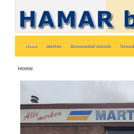
Home
Merken
Brommobiel schade
Occas
Home